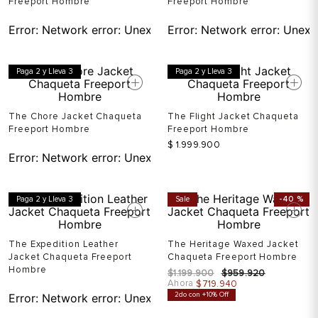
Freeport Hombre
Freeport Hombre
Error:
Network error: Unexpected token T in JSON at pos
Error:
Network error: Unexp
Paga 2 y Lleva 3
Paga 2 y Lleva 3
The Chore Jacket Chaqueta
The Flight Jacket Chaqueta
Freeport Hombre
Freeport Hombre
$
1
.
999
.
900
Error:
Network error: Unexpected token T in JSON at pos
Paga 2 y Lleva 3
Sale
-
40 %
The Expedition Leather
The Heritage Waxed Jacket
Jacket Chaqueta Freeport
Chaqueta Freeport Hombre
Hombre
$
1
.
199
.
900
$
959
.
920
Ahora
$
719
.
940
2do con +10% Off
Error:
Network error: Unexpected token T in JSON at pos