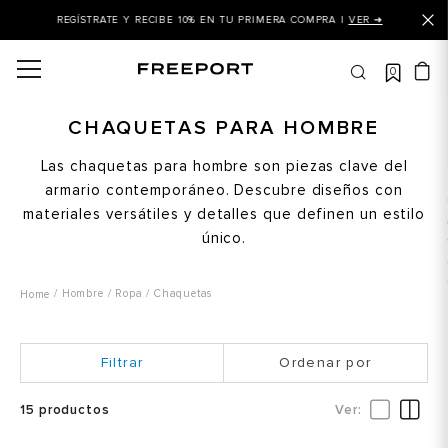
REGÍSTRATE Y RECIBE 10% EN TU PRIMERA COMPRA |
VER ➜
0
OS MÁS BUSCADOS
 balance
CHAQUETAS PARA HOMBRE
is
Las chaquetas para hombre son piezas clave del
armario contemporáneo. Descubre diseños con
 balance 327
materiales versátiles y detalles que definen un estilo
is puma
único.
asines
dalia
Hombre
Ropa
Chaquetas
in klein
Ordenar por
is tommy hilfiger
 balance 574
15
productos
a mujer