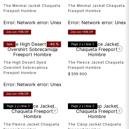
The Minimal Jacket Chaqueta
The Minimal Jacket Chaqueta
Freeport Hombre
Freeport Hombre
Error:
Network error: Unexpected token T in JSON at pos
Error:
Network error: Unexp
2do con +10% Off
2do con +10% Off
Sale
-
40 %
Paga 2 y Lleva 3
The High Desert Dyed
The Fleece Jacket Chaqueta
Overshirt Sobrecamisa
Freeport Hombre
Freeport Hombre
$
599
.
900
Error:
Network error: Unexpected token T in JSON at pos
2do con +10% Off
Paga 2 y Lleva 3
Paga 2 y Lleva 3
The Fleece Jacket Chaqueta
The Clasp Jacket Chaqueta