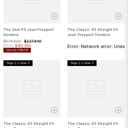
The Slim Fit Jean Freeport
The Classic 93 Straight Fit
Hombre
Jean Freeport Hombre
$
379
.
900
$
227
.
940
Ahora
$
189
.
950
Error:
Network error: Unexp
2do con +10% Off
Paga 2 y Lleva 3
Paga 2 y Lleva 3
The Classic 93 Straight Fit
The Classic 93 Straight Fit