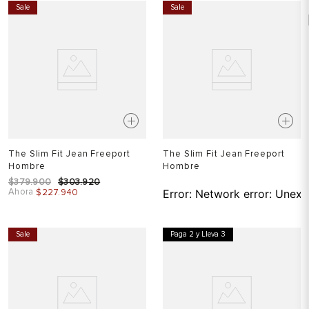
Sale
Sale
The Slim Fit Jean Freeport
The Slim Fit Jean Freeport
Hombre
Hombre
$
379
.
900
$
303
.
920
Ahora
$
227
.
940
Error:
Network error: Unexp
Sale
Paga 2 y Lleva 3