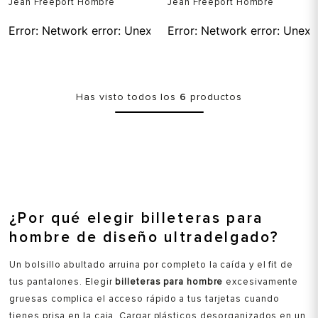
Jean Freeport Hombre
Jean Freeport Hombre
Error:
Network error: Unexpected token T in JSON at pos
Error:
Network error: Unexp
Has visto todos los
6
productos
¿Por qué elegir billeteras para
hombre de diseño ultradelgado?
Un bolsillo abultado arruina por completo la caída y el fit de
tus pantalones. Elegir
billeteras para hombre
excesivamente
gruesas complica el acceso rápido a tus tarjetas cuando
tienes prisa en la caja. Cargar plásticos desorganizados en un