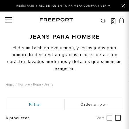
REGÍSTRATE Y RECIBE 10% EN TU PRIMERA COMPRA |
VER ➜
0
OS MÁS BUSCADOS
 balance
JEANS PARA HOMBRE
is
El denim también evoluciona, y estos jeans para
hombre lo demuestran gracias a sus siluetas con
asines
carácter, lavados modernos y detalles que suman sin
 balance 327
exagerar.
is puma
dalia
Hombre
Ropa
Jeans
in klein
Ordenar por
is tommy hilfiger
 balance 574
6
productos
a mujer