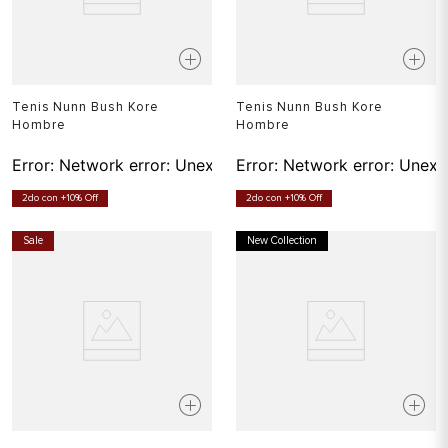
Tenis Nunn Bush Kore
Tenis Nunn Bush Kore
Hombre
Hombre
Error:
Network error: Unexpected token T in JSON at pos
Error:
Network error: Unexp
2do con +10% Off
2do con +10% Off
Sale
New Collection