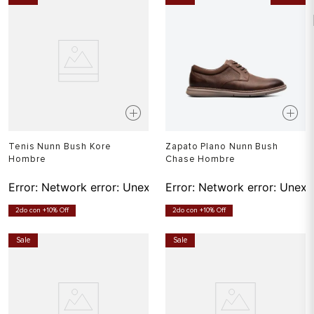
Tenis Nunn Bush Kore
Zapato Plano Nunn Bush
Hombre
Chase Hombre
Error:
Network error: Unexpected token T in JSON at pos
Error:
Network error: Unexp
2do con +10% Off
2do con +10% Off
Sale
Sale