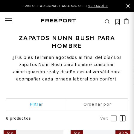
+20% OFF ADICIONAL HASTA 50% OFF |
VER AQUÍ ➜
0
OS MÁS BUSCADOS
 balance
ZAPATOS NUNN BUSH PARA
HOMBRE
is
asines
¿Tus pies terminan agotados al final del día? Los
zapatos Nunn Bush para hombre combinan
 balance 327
amortiguación real y diseño casual versátil para
is puma
acompañar cada jornada laboral con confort.
dalia
in klein
Ordenar por
is tommy hilfiger
6
productos
 balance 574
a mujer
Sale
Sale
-
30 %