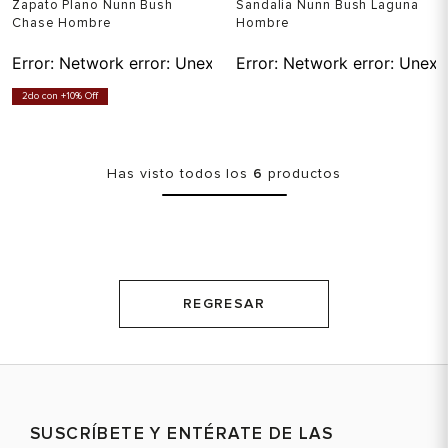
Zapato Plano Nunn Bush
Sandalia Nunn Bush Laguna
Chase Hombre
Hombre
Error:
Network error: Unexpected token T in JSON at pos
Error:
Network error: Unexp
2do con +10% Off
Has visto todos los
6
productos
REGRESAR
SUSCRÍBETE Y ENTÉRATE DE LAS