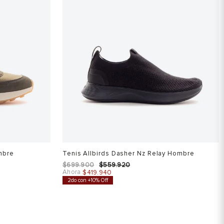
mbre
Tenis Allbirds Dasher Nz Relay Hombre
$
699
.
900
$
559
.
920
Ahora
$
419
.
940
2do con +10% Off