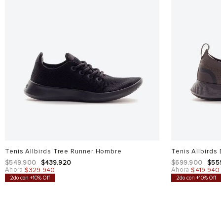
Tenis Allbirds Tree Runner Hombre
Tenis Allbirds
$
549
.
900
$
439
.
920
$
699
.
900
$
55
Ahora
Ahora
$
329
.
940
$
419
.
940
2do con +10% Off
2do con +10% Off