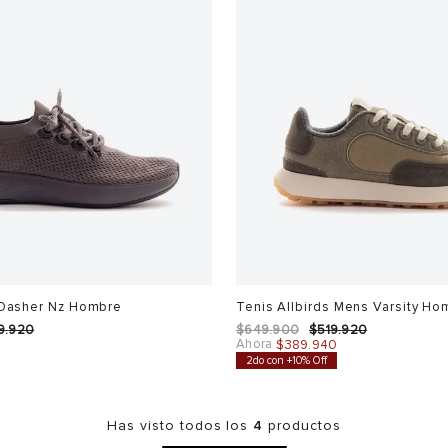
 Dasher Nz Hombre
Tenis Allbirds Mens Varsity Ho
9
.
920
$
649
.
900
$
519
.
920
Ahora
$
389
.
940
2do con +10% Off
Has visto todos los
4
productos