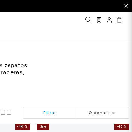
0
os zapatos
uraderas,
Ordenar por
-
40 %
Sale
-
40 %