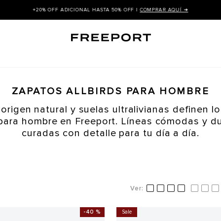
+20% OFF ADICIONAL HASTA 50% OFF |
COMPRAR AQUÍ ➜
ZAPATOS ALLBIRDS PARA HOMBRE
 origen natural y suelas ultralivianas definen l
 para hombre en Freeport. Líneas cómodas y d
curadas con detalle para tu día a día.
-
40 %
Sale