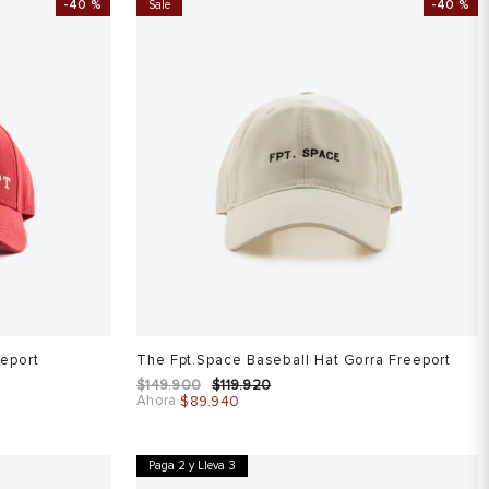
-
40 %
Sale
-
40 %
eeport
The Fpt.Space Baseball Hat Gorra Freeport
$
149
.
900
$
119
.
920
Ahora
$
89
.
940
Paga 2 y Lleva 3