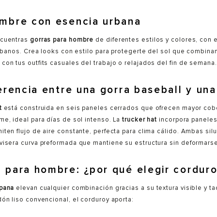
ombre con esencia urbana
ncuentras
gorras para hombre
de diferentes estilos y colores, con
 urbanos. Crea looks con estilo para protegerte del sol que combina
con tus outfits casuales del trabajo o relajados del fin de semana.
ferencia entre una gorra baseball y una
t
está construida en seis paneles cerrados que ofrecen mayor cobe
me, ideal para días de sol intenso. La
trucker hat
incorpora paneles
iten flujo de aire constante, perfecta para clima cálido. Ambas sil
visera curva preformada que mantiene su estructura sin deformarse
 para hombre: ¿por qué elegir cordur
 pana
elevan cualquier combinación gracias a su textura visible y t
dón liso convencional, el corduroy aporta: