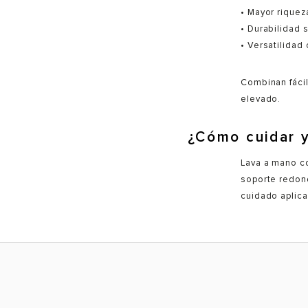
• Mayor rique
• Durabilidad s
• Versatilidad 
Combinan fác
elevado.
¿Cómo cuidar y
Lava a mano co
soporte redond
cuidado aplic