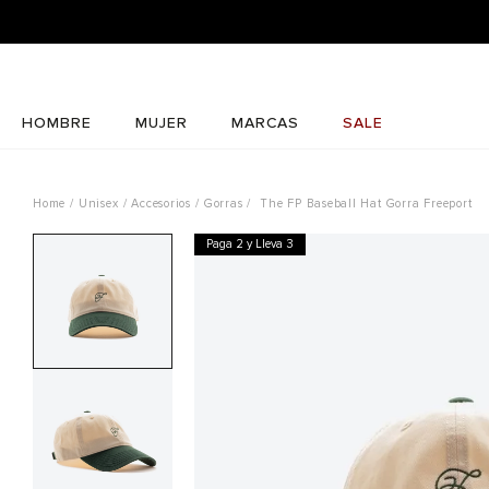
HOMBRE
MUJER
MARCAS
SALE
Unisex
Accesorios
Gorras
The FP Baseball Hat Gorra Freeport
Paga 2 y Lleva 3