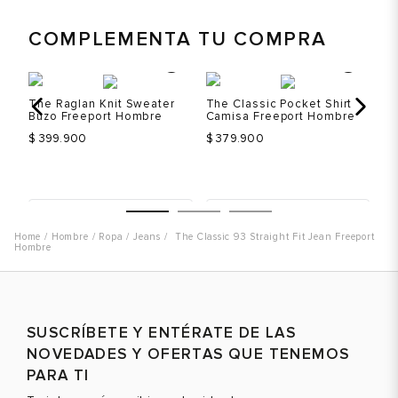
COMPLEMENTA TU COMPRA
The Raglan Knit Sweater
The Classic Pocket Shirt
Th
t
Buzo Freeport Hombre
Camisa Freeport Hombre
Fr
$ 399.900
$ 379.900
$ 
Talla
Talla
T
Hombre
Ropa
Jeans
The Classic 93 Straight Fit Jean Freeport
Selecciona una talla
Selecciona una talla
Hombre
EUR
USA
EUR
USA
S
S
M
M
Color
Color
C
SUSCRÍBETE Y ENTÉRATE DE LAS
NOVEDADES Y OFERTAS QUE TENEMOS
L
L
PARA TI
XL
XL