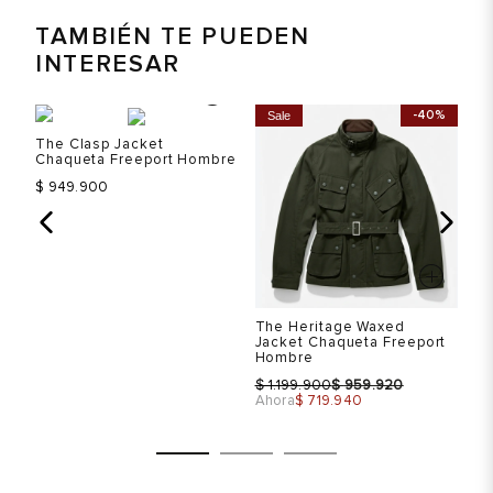
TAMBIÉN TE PUEDEN
INTERESAR
-40%
Sale
S
The Clasp Jacket
Th
bre
Chaqueta Freeport Hombre
Ch
$
$ 949.900
Ah
The Heritage Waxed
Jacket Chaqueta Freeport
Hombre
$
$
1.199.900
959.920
Ahora
$ 719.940