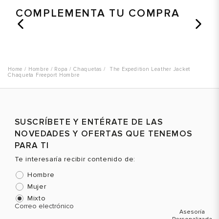
COMPLEMENTA TU COMPRA
Talla
Talla
T
Selecciona una talla
Selecciona una talla
EUR
USA
EUR
USA
Hombre
Ropa
Chaquetas
The Expedition Leather Jacket
Chaqueta Freeport Hombre
S
S
M
M
L
L
SUSCRÍBETE Y ENTÉRATE DE LAS
NOVEDADES Y OFERTAS QUE TENEMOS
XL
XL
Color
Color
C
PARA TI
Te interesaría recibir contenido de:
Hombre
VER PRODUCTO
VER PRODUCTO
Mujer
Mixto
Correo electrónico