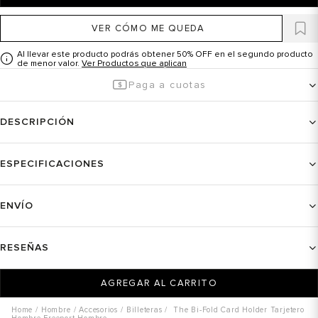
VER CÓMO ME QUEDA
Al llevar este producto podrás obtener 50% OFF en el segundo producto
de menor valor.
Ver Productos que aplican
Paga a cuotas
DESCRIPCIÓN
ESPECIFICACIONES
ENVÍO
RESEÑAS
AGREGAR AL CARRITO
Hombre
Accesorios
Billeteras
The Bi-Fold Card Holder Tarjetero