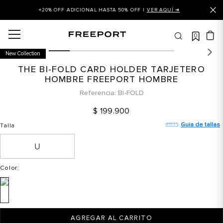
+20% OFF ADICIONAL HASTA 50% OFF |
VER AQUÍ ➜
0
OS MÁS BUSCADOS
New Collection
 balance
THE BI-FOLD CARD HOLDER TARJETERO
is
HOMBRE FREEPORT HOMBRE
Referencia
BI-FOLD
asines
$
199
.
900
 balance 327
Guia de tallas
Talla
is puma
dalia
in klein
Color
:
is tommy hilfiger
 balance 574
a mujer
AGREGAR AL CARRITO