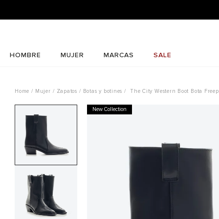
HOMBRE
MUJER
MARCAS
SALE
Mujer
Zapatos
Botas y botines
The City Western Boot Bota Freep
New Collection