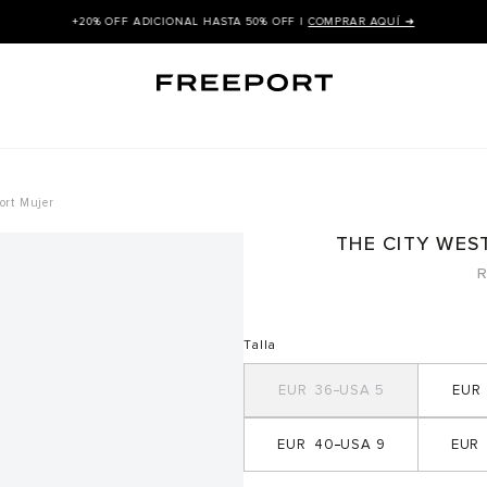
+20% OFF ADICIONAL HASTA 50% OFF |
COMPRAR AQUÍ ➜
ort Mujer
THE CITY WES
R
Talla
36
5
40
9