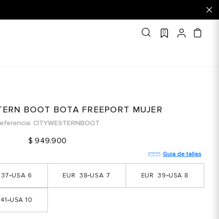
0
TERN BOOT BOTA FREEPORT MUJER
eferencia
CITYWESTERNBOOT
$
949
.
900
Guia de tallas
37
6
38
7
39
8
41
10