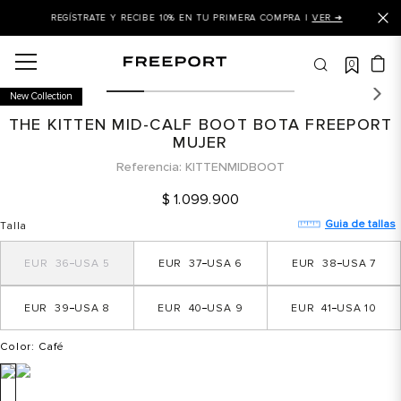
REGÍSTRATE Y RECIBE 10% EN TU PRIMERA COMPRA |
VER ➜
0
OS MÁS BUSCADOS
New Collection
 balance
THE KITTEN MID-CALF BOOT BOTA FREEPORT
is
MUJER
Referencia
KITTENMIDBOOT
asines
$
1
.
099
.
900
 balance 327
Guia de tallas
Talla
is puma
dalia
36
5
37
6
38
7
in klein
39
8
40
9
41
10
is tommy hilfiger
Color
: Café
a mujer
 balance 574