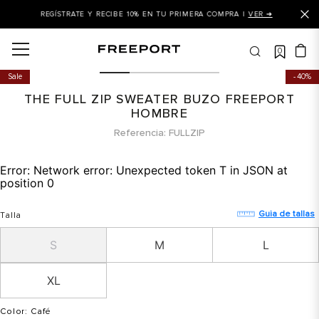
REGÍSTRATE Y RECIBE 10% EN TU PRIMERA COMPRA |
VER ➜
0
OS MÁS BUSCADOS
Sale
40%
 balance
THE FULL ZIP SWEATER BUZO FREEPORT
is
HOMBRE
Referencia
FULLZIP
asines
 balance 327
Error:
Network error: Unexpected token T in JSON at
position 0
is puma
dalia
Guia de tallas
Talla
in klein
S
M
L
is tommy hilfiger
XL
 balance 574
a mujer
Color
: Café