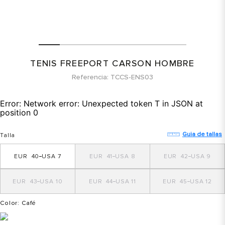
TENIS FREEPORT CARSON HOMBRE
Referencia
TCCS-ENS03
Error:
Network error: Unexpected token T in JSON at
position 0
Guia de tallas
Talla
40
7
41
8
42
9
43
10
44
11
45
12
Color
: Café