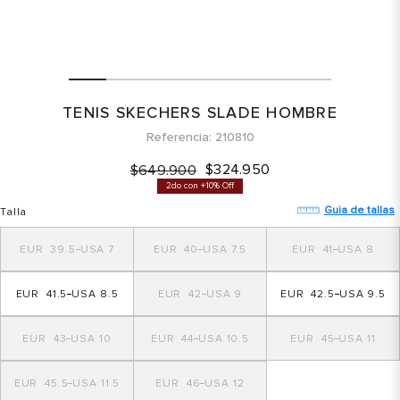
TENIS SKECHERS SLADE HOMBRE
Referencia
210810
$
324
.
950
$
649
.
900
2do con +10% Off
Guia de tallas
Talla
39.5
7
40
7.5
41
8
41.5
8.5
42
9
42.5
9.5
43
10
44
10.5
45
11
45.5
11.5
46
12