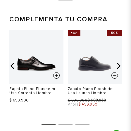
COMPLEMENTA TU COMPRA
Talla
Talla
T
%
-50%
Sale
Selecciona una talla
Selecciona una talla
EUR
USA
EUR
USA
40
7.5
40
7.5
Color
Color
C
Zapato Plano Florsheim
Zapato Plano Florsheim
Mo
e
Usa Sorrento Hombre
Usa Launch Hombre
Be
$
$
$ 699.900
999.900
699.930
$ 
Ahora
$ 499.950
VER PRODUCTO
VER PRODUCTO