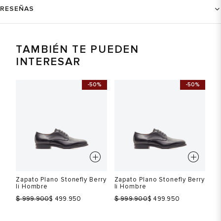
RESEÑAS
TAMBIÉN TE PUEDEN
INTERESAR
-50%
-50%
Zapato Plano Stonefly Berry
Zapato Plano Stonefly Berry
Za
Ii Hombre
Ii Hombre
Ii
$
$
$
999.900
$ 499.950
999.900
$ 499.950