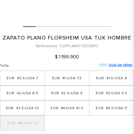
ZAPATO PLANO FLORSHEIM USA TUX HOMBRE
Referencia
TUXPLAINTOEOXFO
$
1
.
199
.
900
Guia de tallas
Talla
40.5
7
41
7.5
41.5
8
42
8.5
42.5
9
43
9.5
43.5
10
44
10.5
44.5
11
46
12