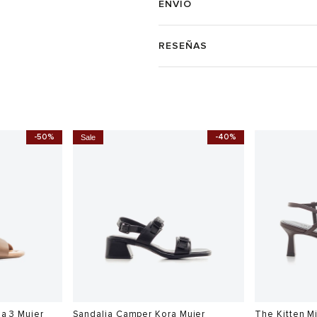
ENVÍO
RESEÑAS
-50%
-40%
Sale
ha 3 Mujer
Sandalia Camper Kora Mujer
The Kitten M