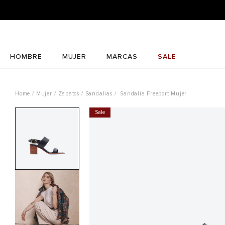
HOMBRE
MUJER
MARCAS
SALE
Mujer
Zapatos
Sandalias
Sandalia Freeport Mujer
Sale