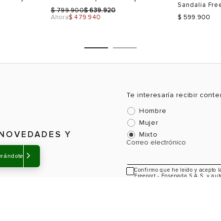
Sandalia Fre
$
$
799.900
639.920
Ahora
$ 479.940
$ 599.900
Te interesaría recibir cont
Hombre
Talla
Talla
Mujer
Selecciona una talla
Selecciona
 NOVEDADES Y
Mixto
Correo electrónico
USA
EUR
USA
EUR
erándote
5.5
36
6
36
Confirmo que he leído y acepto 
Freeport - Ensenada S.A.S, y aut
6.5
37
7
37
información sobre novedades y a
7
38
7.5
38
39
8.5
39
Color
Color