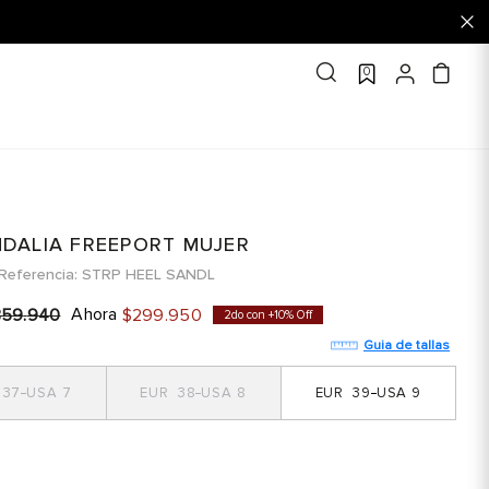
0
DALIA FREEPORT MUJER
Referencia
STRP HEEL SANDL
Ahora
359
.
940
$
299
.
950
2do con +10% Off
Guia de tallas
37
7
38
8
39
9