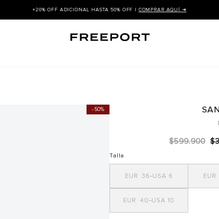
+20% OFF ADICIONAL HASTA 50% OFF |
COMPRAR AQUÍ ➜
SAN
50%
$
599
.
900
$
Talla
36
6
40
10