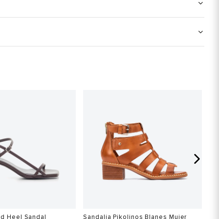
id Heel Sandal
Sandalia Pikolinos Blanes Mujer
Th