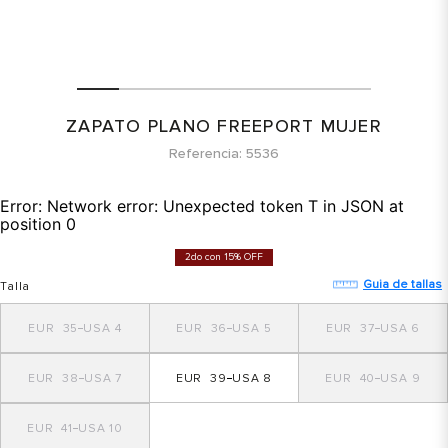
ZAPATO PLANO FREEPORT MUJER
Referencia
5536
Error:
Network error: Unexpected token T in JSON at
position 0
2do con 15% OFF
Guia de tallas
Talla
35
4
36
5
37
6
38
7
39
8
40
9
41
10