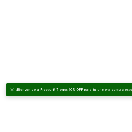
Color
Color
41
8
41
42
9
42
43
10
43
VER PRODUCTO
VER PRODU
44
11
44
45
12
45
Zapato Plano Freeport Leman
The Classic 93 Straight
Hombre
Freeport Hombre
$ 699.900
$ 399.900
×
¡Bienvenido a Freeport! Tienes 10% OFF para tu primera compra esp