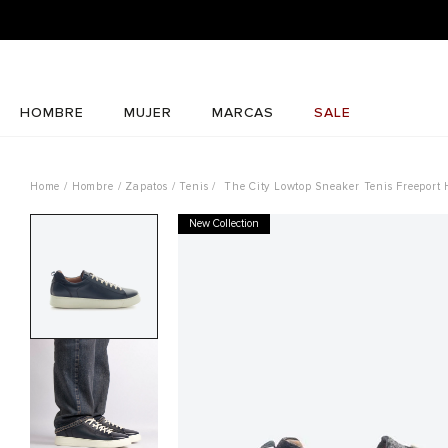
HOMBRE
MUJER
MARCAS
SALE
Hombre
Zapatos
Tenis
The City Lowtop Sneaker Tenis Freeport
New Collection