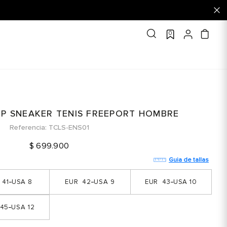
0
OP SNEAKER TENIS FREEPORT HOMBRE
Referencia
TCLS-ENS01
$
699
.
900
Guia de tallas
41
8
42
9
43
10
45
12