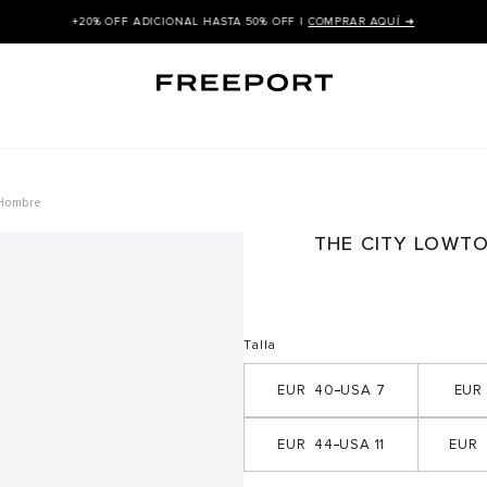
+20% OFF ADICIONAL HASTA 50% OFF |
COMPRAR AQUÍ ➜
 Hombre
THE CITY LOWT
Talla
40
7
44
11