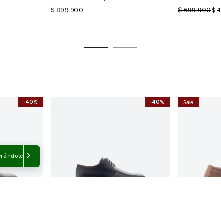
$
$ 899.900
699.900
$ 
-40%
-40%
Sale
Talla
Talla
Selecciona una talla
Selecciona
USA
EUR
USA
EUR
erándote
7
40
7.5
39
8
41
8.5
40
9
42
9
44
10
43
10
Color
Color