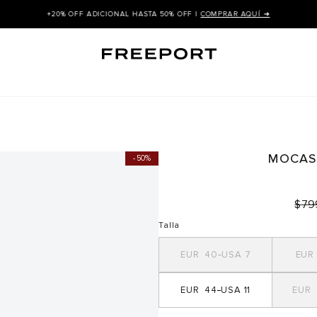
+20% OFF ADICIONAL HASTA 50% OFF |
COMPRAR AQUÍ ➜
MOCAS
50%
$
79
Talla
40
7
44
11