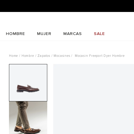
HOMBRE
MUJER
MARCAS
SALE
Hombre
Zapatos
Mocasines
Mocasin Freeport Dyer Hombre