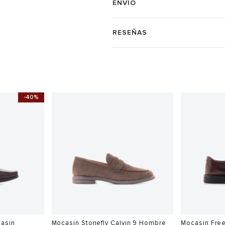
ENVÍO
RESEÑAS
-40%
casin
Mocasin Stonefly Calvin 9 Hombre
Mocasin Fre