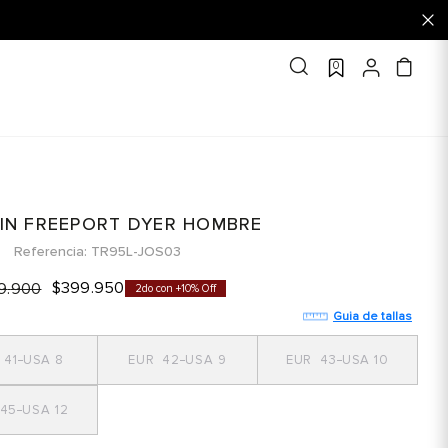
0
IN FREEPORT DYER HOMBRE
Referencia
TR95L-JOS03
$
399
.
950
9
.
900
2do con +10% Off
Guia de tallas
41
8
42
9
43
10
45
12