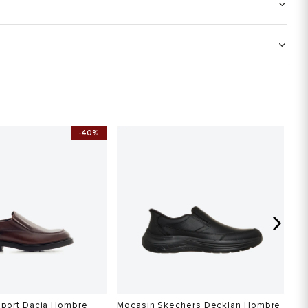
-40%
eport Dacia Hombre
Mocasin Skechers Decklan Hombre
Mo