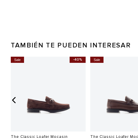
TAMBIÉN TE PUEDEN INTERESAR
0%
-40%
Sale
Sale
The Classic Loafer Mocasin
The Classic Loafer Mo