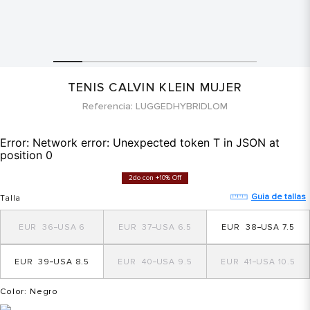
TENIS CALVIN KLEIN MUJER
Referencia
LUGGEDHYBRIDLOM
Error:
Network error: Unexpected token T in JSON at
position 0
2do con +10% Off
Guia de tallas
Talla
36
6
37
6.5
38
7.5
39
8.5
40
9.5
41
10.5
Color
: Negro