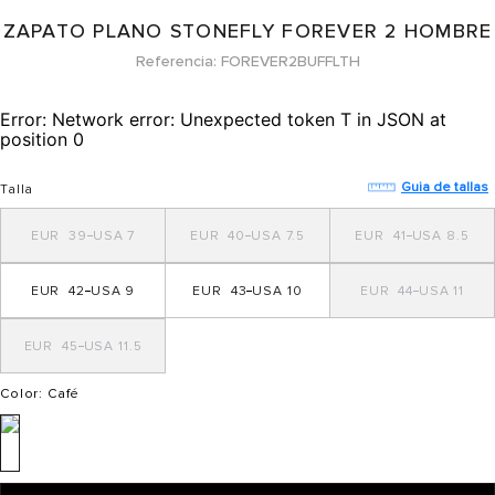
ZAPATO PLANO STONEFLY FOREVER 2 HOMBRE
Referencia
FOREVER2BUFFLTH
Error:
Network error: Unexpected token T in JSON at
position 0
Guia de tallas
Talla
39
7
40
7.5
41
8.5
42
9
43
10
44
11
45
11.5
Color
: Café