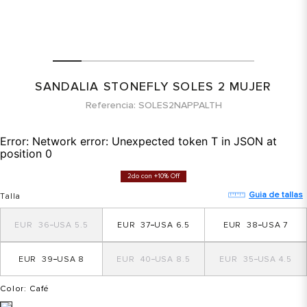
SANDALIA STONEFLY SOLES 2 MUJER
Referencia
SOLES2NAPPALTH
Error:
Network error: Unexpected token T in JSON at
position 0
2do con +10% Off
Guia de tallas
Talla
36
5.5
37
6.5
38
7
39
8
40
8.5
35
4.5
Color
: Café