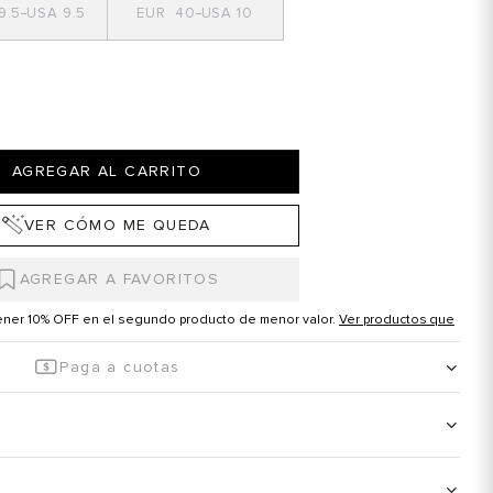
9.5
9.5
40
10
AGREGAR AL CARRITO
VER CÓMO ME QUEDA
tener 10% OFF en el segundo producto de menor valor.
Ver productos que
Paga a cuotas