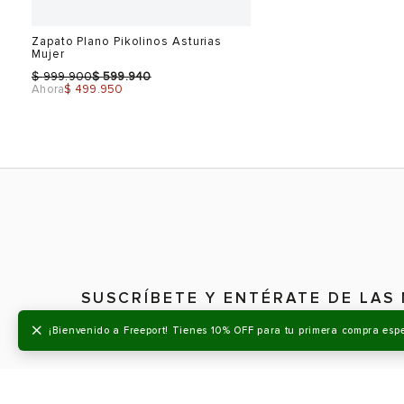
-50%
Sale
Zapato Plano Stonefly 
Mujer
$
899.900
$ 539.940
Zapato Plano Pikolinos Asturias
Mujer
$
$
999.900
599.940
Ahora
$ 499.950
×
¡Bienvenido a Freeport! Tienes 10% OFF para tu primera compra esp