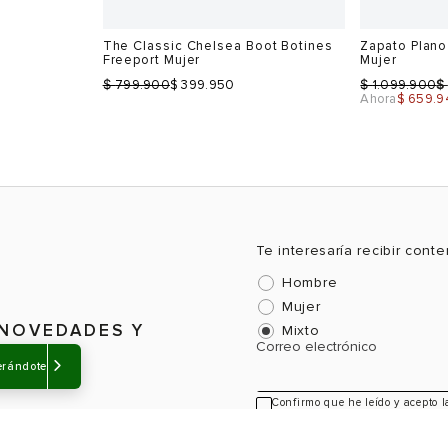
-40%
-50%
Sale
Rock 30
The Classic Chelsea Boot Botines
Zapato Plano
Freeport Mujer
Mujer
$
$
$
799.900
$ 399.950
1.099.900
Ahora
$ 659.9
erándote