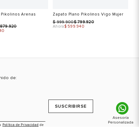
-40%
-40%
Sale
 Pikolinos Arenas
Zapato Plano Pikolinos Vigo Mujer
$
$
999.900
799.920
879.920
Ahora
$ 599.940
40