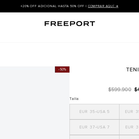
+20% OFF ADICIONAL HASTA 50% OFF |
COMPRAR AQUÍ ➜
TEN
50%
$
599
.
900
$
Talla
35
5
3
37
7
3