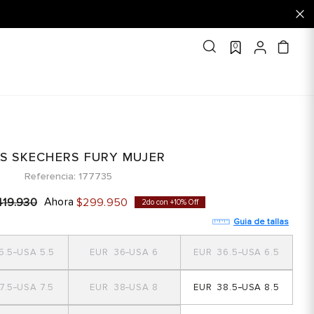
0
IS SKECHERS FURY MUJER
Referencia
177735
Ahora
419
.
930
$
299
.
950
2do con +10% Off
Guia de tallas
5.5
5.5
36
6
36.5
6.5
7.5
7.5
38
8
38.5
8.5