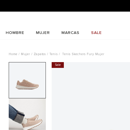
HOMBRE
MUJER
MARCAS
SALE
Mujer
Zapatos
Tenis
Tenis Skechers Fury Mujer
Sale