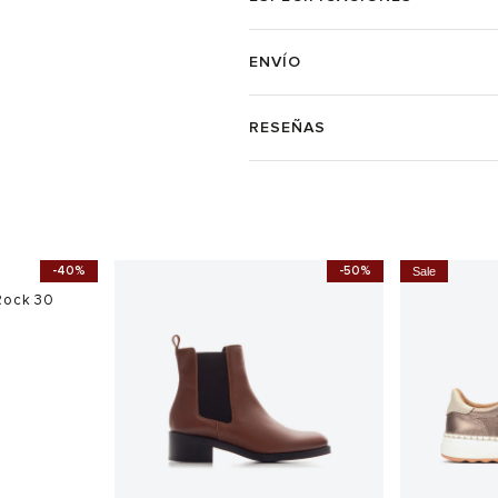
ENVÍO
RESEÑAS
-30%
-40%
Sale
Sale
asual Suede
Tenis Calvin Klein Runner Mujer
Tenis Skech
$
$
$
$
799.900
639.920
549.900
4
Ahora
$ 479.940
Ahora
$ 384.9