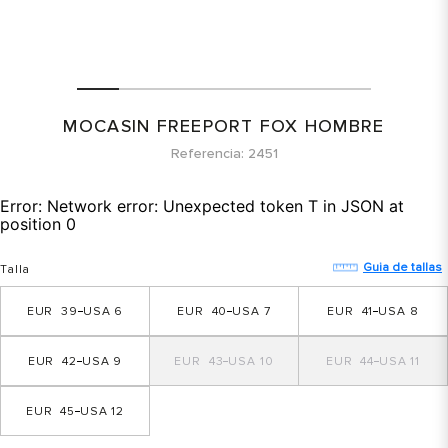
MOCASIN FREEPORT FOX HOMBRE
Referencia
2451
Error:
Network error: Unexpected token T in JSON at
position 0
Guia de tallas
Talla
39
6
40
7
41
8
42
9
43
10
44
11
45
12