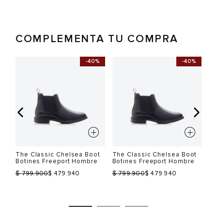
COMPLEMENTA TU COMPRA
-40%
-40%
The Classic Chelsea Boot
The Classic Chelsea Boot
Th
Botines Freeport Hombre
Botines Freeport Hombre
Bo
$
$
$
799.900
$ 479.940
799.900
$ 479.940