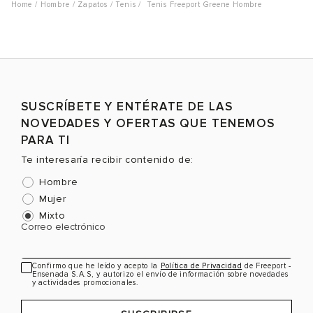
Hombre
Zapatos
Tenis
Tenis Freeport Greene Hombre
Talla
Talla
T
Selecciona una talla
Selecciona una talla
EUR
USA
EUR
USA
40
7
40
7
SUSCRÍBETE Y ENTÉRATE DE LAS
NOVEDADES Y OFERTAS QUE TENEMOS
41
8
41
8
PARA TI
42
9
42
9
Te interesaría recibir contenido de:
43
10
43
10
Color
Color
C
Hombre
Mujer
44
11
44
11
Mixto
Correo electrónico
45
12
45
12
VER PRODUCTO
VER PRODUCTO
Confirmo que he leído y acepto la
Política de Privacidad
de Freeport -
Ensenada S.A.S, y autorizo el envío de información sobre novedades
y actividades promocionales.