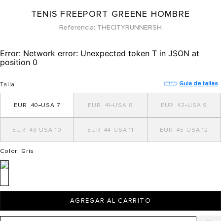
TENIS FREEPORT GREENE HOMBRE
Referencia
THECITYRUNNERSH
Error:
Network error: Unexpected token T in JSON at
position 0
Guia de tallas
Talla
40
7
41
8
42
9
43
10
44
11
45
12
Color
: Gris
AGREGAR AL CARRITO