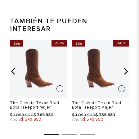
TAMBIÉN TE PUEDEN
INTERESAR
-50%
-50%
Sale
Sale
S
The Classic Texan Boot
The Classic Texan Boot
Th
Bota Freeport Mujer
Bota Freeport Mujer
Bo
$
$
$
$
$
1.099.900
769.930
1.099.900
769.930
Ahora
$ 549.950
Ahora
$ 549.950
Ah