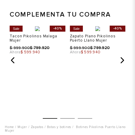
COMPLEMENTA TU COMPRA
Talla
Talla
T
%
-40%
-40%
Sale
Sale
S
s
Tacon Pikolinos Malaga
Zapato Plano Pikolinos
Mo
Selecciona una talla
Selecciona una talla
Mujer
Puerto Llano Mujer
Mu
EUR
USA
EUR
USA
$
$
$
$
$
999.900
799.920
999.900
799.920
Ahora
$ 599.940
Ahora
$ 599.940
Ah
37
6
37
6
39
8
39
8
Color
Color
C
VER PRODUCTO
VER PRODUCTO
Mujer
Zapatos
Botas y botines
Botines Pikolinos Puerto Llano
Mujer