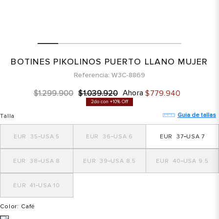
BOTINES PIKOLINOS PUERTO LLANO MUJER
Referencia
W3C-8869
Ahora
$
1
.
299
.
900
$
1
.
039
.
920
$
779
.
940
2do con +10% Off
Guia de tallas
Talla
35
5
36
6
37
7
38
8
39
8.5
40
9.5
41
10
Color
: Café