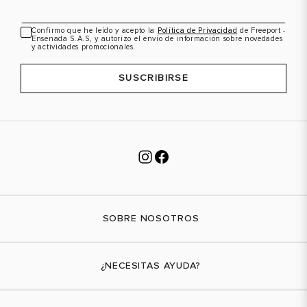
Confirmo que he leído y acepto la
Política de Privacidad
de Freeport -
Ensenada S.A.S, y autorizo el envío de información sobre novedades
VER PRODUCTO
VER PRODUCTO
y actividades promocionales.
SUSCRIBIRSE
SOBRE NOSOTROS
Nuestra marca
¿NECESITAS AYUDA?
Tiendas físicas
Contáctanos