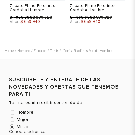
Zapato Plano Pikolinos
Zapato Plano Pikolinos
Za
Cordoba Hombre
Cordoba Hombre
Co
$
$
$
$
$
1.099.900
879.920
1.099.900
879.920
Ahora
$ 659.940
Ahora
$ 659.940
Ah
Hombre
Zapatos
Tenis
Tenis Pikolinos Motril Hombre
Talla
Talla
T
SUSCRÍBETE Y ENTÉRATE DE LAS
Selecciona una talla
Selecciona una talla
NOVEDADES Y OFERTAS QUE TENEMOS
EUR
USA
EUR
USA
PARA TI
39
6.5
39
6.5
Te interesaría recibir contenido de:
40
7.5
40
7.5
Hombre
41
8
41
8
Mujer
Mixto
43
9
43
9
Color
Color
C
Correo electrónico