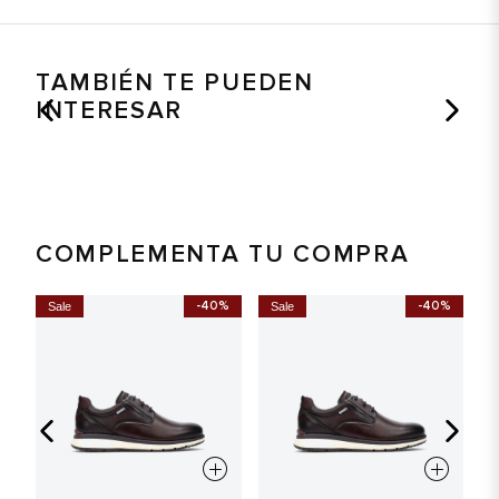
TAMBIÉN TE PUEDEN
INTERESAR
COMPLEMENTA TU COMPRA
-40%
-40%
Sale
Sale
S