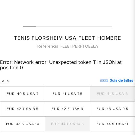
TENIS FLORSHEIM USA FLEET HOMBRE
Referencia
FLEETPERFTOEELA
Error:
Network error: Unexpected token T in JSON at
position 0
Guia de tallas
Talla
40.5
7
41
7.5
41.5
8
42
8.5
42.5
9
43
9.5
43.5
10
44
10.5
44.5
11