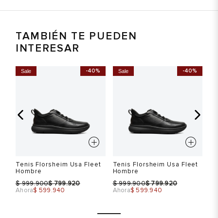
TAMBIÉN TE PUEDEN
INTERESAR
-40%
-40%
Sale
Sale
S
Tenis Florsheim Usa Fleet
Tenis Florsheim Usa Fleet
Te
Hombre
Hombre
H
$
$
$
$
$
999.900
799.920
999.900
799.920
Ahora
$ 599.940
Ahora
$ 599.940
Ah