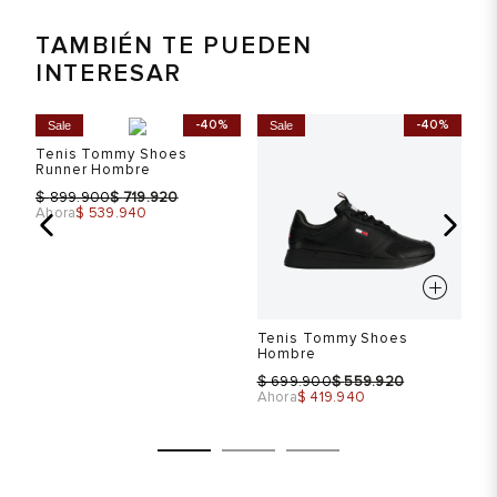
TAMBIÉN TE PUEDEN
INTERESAR
%
-40%
-40%
Sale
Sale
S
Tenis Tommy Shoes
Te
Runner Hombre
Ru
$
$
$
899.900
719.920
Ahora
$ 539.940
Ah
Tenis Tommy Shoes
Hombre
$
$
699.900
559.920
Ahora
$ 419.940