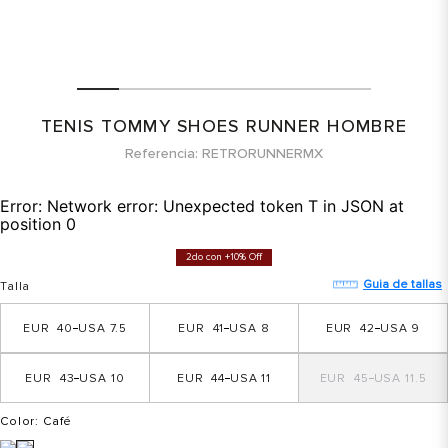
TENIS TOMMY SHOES RUNNER HOMBRE
Referencia
RETRORUNNERMX
Error:
Network error: Unexpected token T in JSON at
position 0
2do con +10% Off
Guia de tallas
Talla
40
7.5
41
8
42
9
43
10
44
11
45
11.5
Color
: Café