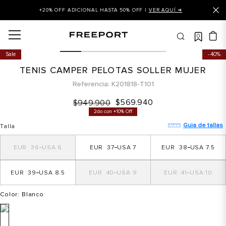
+20% OFF ADICIONAL HASTA 50% OFF |
VER AQUÍ ➜
0
OS MÁS BUSCADOS
Sale
40%
 balance
TENIS CAMPER PELOTAS SOLLER MUJER
is
Referencia
K201818-T101
asines
$
569
.
940
$
949
.
900
2do con +10% Off
 balance 327
Guia de tallas
Talla
is puma
36
6
37
7
38
7.5
dalia
in klein
39
8.5
40
9
41
10
is tommy hilfiger
Color
: Blanco
 balance 574
a mujer