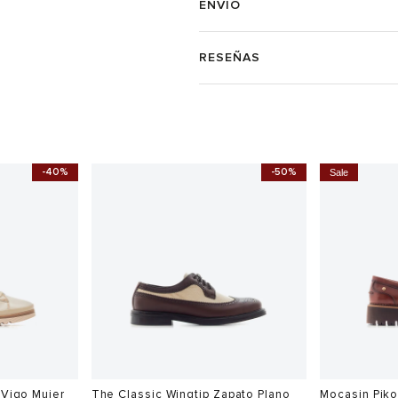
ENVÍO
RESEÑAS
-40%
-40%
Sale
Sale
ritage Shiny
Tenis Tommy Shoes Retro Runner
Tenis Conver
Mujer
Mujer
$
$
$
$
799.900
639.920
579.900
5
Ahora
$ 479.940
Ahora
$ 405.9