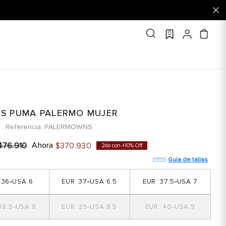
0
IS PUMA PALERMO MUJER
Referencia
PALERMOWNS
Ahora
476
.
910
$
370
.
930
2do con +10% Off
Guia de tallas
36
6
37
6.5
37.5
7
38.5
8
39
8.5
40
9