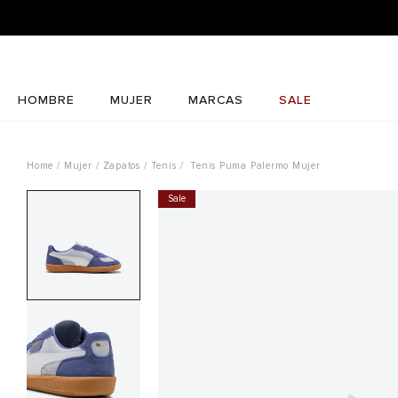
HOMBRE
MUJER
MARCAS
SALE
Mujer
Zapatos
Tenis
Tenis Puma Palermo Mujer
Sale