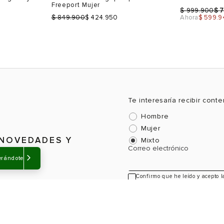
-40%
-50%
Sale
Talla
Talla
Selecciona una talla
Selecciona
USA
EUR
USA
EUR
erándote
6
36
6
36.5
6.5
37
6.5
39
7.5
38
7.5
40
8.5
39
8.5
41
Color
Color