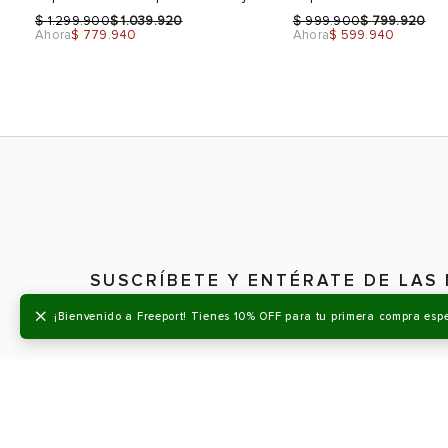
Elevated Mujer
$
$
599.900
479.920
Ahora
$ 359.940
COMPLEMENTA TU COMPRA
-40%
Sale
Sale
Talla
Talla
Selecciona una talla
Selecciona una talla
EUR
USA
EUR
×
¡Bienvenido a Freeport! Tienes 10% OFF para tu primera compra esp
38
7.5
36
39
8.5
37
40
9
38
41
9.5
39
Color
Color