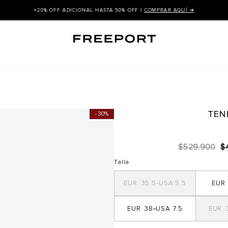
+20% OFF ADICIONAL HASTA 50% OFF |
COMPRAR AQUÍ ➜
TEN
30%
$
529
.
900
$
Talla
35.5
5.5
38
7.5