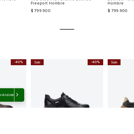
Freeport Hombre
Hombre
$ 799.900
$ 799.900
-40%
-40%
Sale
Sale
Talla
Talla
Selecciona una talla
Selecciona
USA
EUR
USA
EUR
erándote
6.5
40
7
40.5
7.5
41
8
41
8
42
9
41.5
8.5
43
10
42
Color
Color