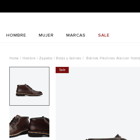
HOMBRE
MUJER
MARCAS
SALE
Hombre
Zapatos
Botas y botines
Botines Pikolinos Alarcon Homb
Sale