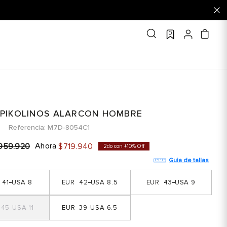
0
 PIKOLINOS ALARCON HOMBRE
Referencia
M7D-8054C1
Ahora
959
.
920
$
719
.
940
2do con +10% Off
Guia de tallas
41
8
42
8.5
43
9
45
11
39
6.5