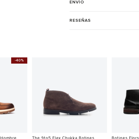
ENVÍO
RESEÑAS
-40%
o Hombre
The 9to5 Flex Chukka Botines
Botines Flor