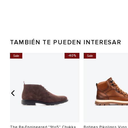
TAMBIÉN TE PUEDEN INTERESAR
0%
-40%
Sale
Sale
The Re-Engineered "9to5" Chukka
Botines Pikolinos Vig