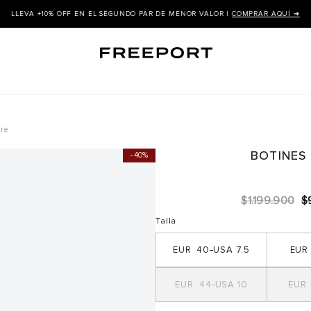
LLEVA +10% OFF EN EL SEGUNDO PAR DE MENOR VALOR |
COMPRAR AQUÍ ➜
re
BOTINES
40%
$
1
.
199
.
900
$
Talla
40
7.5
44
10