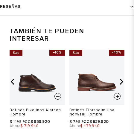
RESEÑAS
TAMBIÉN TE PUEDEN
INTERESAR
%
-40%
-40%
Sale
Sale
Botines Pikolinos Alarcon
Botines Florsheim Usa
Th
Hombre
Norwalk Hombre
Bo
$
$
$
$
1.199.900
959.920
799.900
639.920
$ 
Ahora
$ 719.940
Ahora
$ 479.940