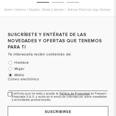
43.5
10
44.5
11
Hombre
Zapatos
Botas y botines
Botines Pikolinos Vigo Hombre
Talla
Talla
T
SUSCRÍBETE Y ENTÉRATE DE LAS
Selecciona una talla
Selecciona una talla
NOVEDADES Y OFERTAS QUE TENEMOS
EUR
USA
EUR
USA
PARA TI
39
6.5
39
6.5
Te interesaría recibir contenido de:
40
7.5
40
7.5
Hombre
41
8
41
8
Mujer
Mixto
42
8.5
Color
Color
C
Correo electrónico
43
9
44
10
Confirmo que he leído y acepto la
Política de Privacidad
de Freeport -
Ensenada S.A.S, y autorizo el envío de información sobre novedades
VER PRODUCTO
VER PRODUCTO
y actividades promocionales.
45
11
SUSCRIBIRSE