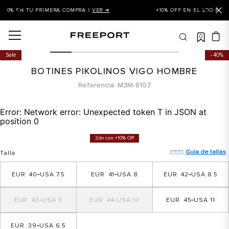
+10% OFF EN EL 2DO PAR DE MENOR VALOR |
VER AQUÍ ➜
0
OS MÁS BUSCADOS
Sale
40%
 balance
BOTINES PIKOLINOS VIGO HOMBRE
is
Referencia
M3M-8107
asines
Error:
Network error: Unexpected token T in JSON at
 balance 327
position 0
is puma
2do con +10% Off
dalia
Guia de tallas
Talla
in klein
40
7.5
41
8
42
8.5
is tommy hilfiger
43
9
44
10
45
11
 balance 574
a mujer
39
6.5