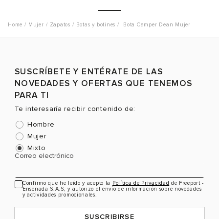
Mujer
Zapatos
Botas y botines
Bota Camper Dean Mujer
Talla
Talla
T
SUSCRÍBETE Y ENTÉRATE DE LAS
Selecciona una talla
Selecciona una talla
NOVEDADES Y OFERTAS QUE TENEMOS
EUR
USA
EUR
USA
PARA TI
37
7
37
7
Te interesaría recibir contenido de:
38
7.5
38
7.5
Hombre
39
8.5
39
8.5
Mujer
Mixto
40
9
40
9
Color
Color
C
Correo electrónico
Confirmo que he leído y acepto la
Política de Privacidad
de Freeport -
Ensenada S.A.S, y autorizo el envío de información sobre novedades
VER PRODUCTO
VER PRODUCTO
y actividades promocionales.
SUSCRIBIRSE