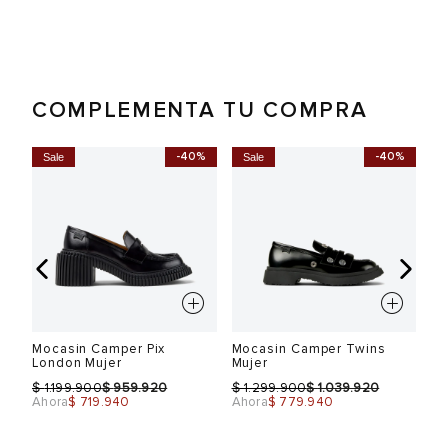
COMPLEMENTA TU COMPRA
%
-40%
-40%
Sale
Sale
S
Mocasin Camper Pix
Mocasin Camper Twins
Mo
London Mujer
Mujer
Lo
$
$
$
$
$
1.199.900
959.920
1.299.900
1.039.920
Ahora
$ 719.940
Ahora
$ 779.940
Ah