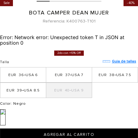
Sale
40%
BOTA CAMPER DEAN MUJER
Referencia
K400763-T101
Error:
Network error: Unexpected token T in JSON at
position 0
2do con +10% Off
Guia de tallas
Talla
36
6
37
7
38
7.5
39
8.5
40
9
Color
: Negro
AGREGAR AL CARRITO