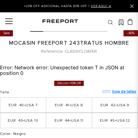
+20% OFF ADICIONAL HASTA 50% OFF |
VER AQUÍ ➜
0
OS MÁS BUSCADOS
Sale
40%
 balance
MOCASIN FREEPORT 243TRATUS HOMBRE
is
Referencia
CLASSICLOAFER
asines
Error:
Network error: Unexpected token T in JSON at
 balance 327
position 0
is puma
2do con +10% Off
dalia
Guia de tallas
Talla
in klein
40
7
41
8
42
9
is tommy hilfiger
43
10
44
11
45
12
 balance 574
a mujer
Color
: Negro