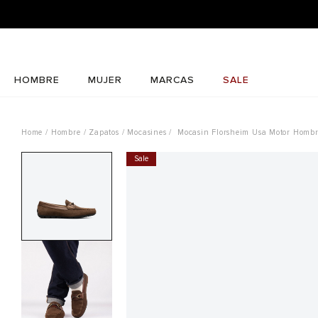
HOMBRE
MUJER
MARCAS
SALE
Hombre
Zapatos
Mocasines
Mocasin Florsheim Usa Motor Homb
Sale