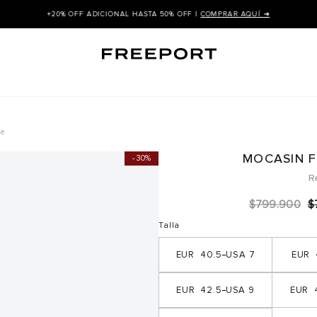
+20% OFF ADICIONAL HASTA 50% OFF |
COMPRAR AQUÍ ➜
re
MOCASIN 
30%
R
$
799
.
900
$
Talla
40.5
7
42.5
9