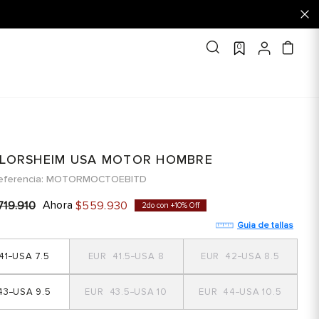
0
FLORSHEIM USA MOTOR HOMBRE
eferencia
MOTORMOCTOEBITD
Ahora
719
.
910
$
559
.
930
2do con +10% Off
Guia de tallas
41
7.5
41.5
8
42
8.5
43
9.5
43.5
10
44
10.5