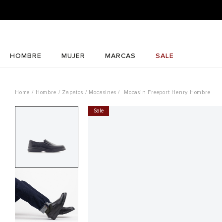
HOMBRE
MUJER
MARCAS
SALE
Hombre
Zapatos
Mocasines
Mocasin Freeport Henry Hombre
Sale