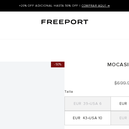
+20% OFF ADICIONAL HASTA 50% OFF |
COMPRAR AQUÍ ➜
MOCASI
50%
$
699
.
Talla
39
6
43
10