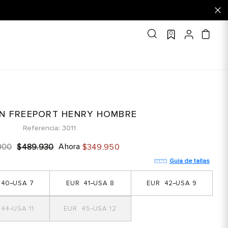
0
N FREEPORT HENRY HOMBRE
Referencia
3011
Ahora
900
$
489
.
930
$
349
.
950
Guia de tallas
40
7
41
8
42
9
44
11
45
12