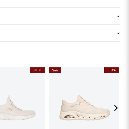
-30%
-30%
Sale