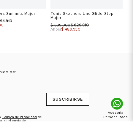
ers Summits Mujer
Tenis Skechers Uno Glide-Step
Te
Mujer
94.910
$ 
$
$
30
699.900
629.910
Ahora
$ 489.930
enido de:
Talla
Ta
 una talla
Selecciona una talla
SUSCRIBIRSE
USA
EUR
USA
5
36
6
la
Política de Privacidad
de
orizo el envío de
6
36.5
6.5
ctividades promocionales.
6.5
37
7