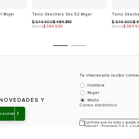
t Mujer
Tenis Skechers Skx 92 Mujer
Tenis Skech
$
$
$
$
549.900
494.910
549.900
4
Ahora
$ 384.930
Ahora
$ 384.9
Te interesaría recibir cont
Hombre
Talla
Talla
Mujer
Selecciona una talla
Selecciona
 NOVEDADES Y
Mixto
Correo electrónico
USA
EUR
USA
EUR
erándote
5
35
5
35
Confirmo que he leído y acepto 
Freeport - Ensenada S.A.S, y aut
6
36
6
36
información sobre novedades y a
6.5
36.5
6.5
36.5