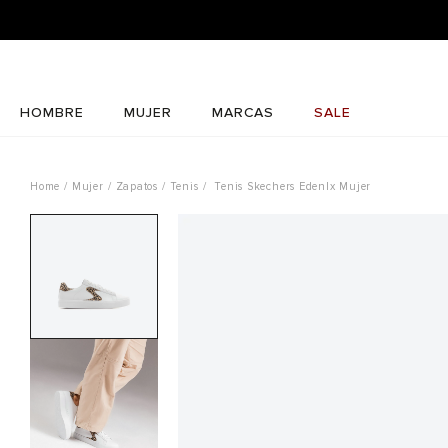
HOMBRE
MUJER
MARCAS
SALE
Mujer
Zapatos
Tenis
Tenis Skechers Edenlx Mujer