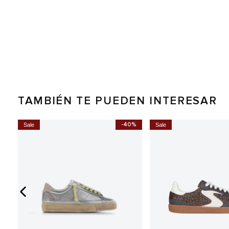
TAMBIÉN TE PUEDEN INTERESAR
0%
-40%
Sale
Sale