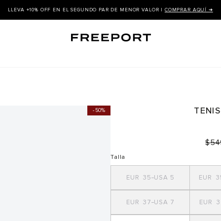
LLEVA +10% OFF EN EL SEGUNDO PAR DE MENOR VALOR |
COMPRAR AQUÍ ➜
TENI
50%
$
54
Talla
35
5
3
37
7
3