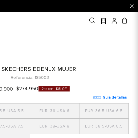
0
S SKECHERS EDENLX MUJER
Referencia
185003
$
274
.
950
9
.
900
2do con +10% Off
Guia de tallas
5.5
5.5
36
6
36.5
6.5
7.5
7.5
38
8
38.5
8.5