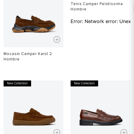
Tenis Camper Pelotissima
Hombre
Error:
Network error: Unexp
Mocasin Camper Karst 2
Hombre
$
1
.
299
.
900
New Collection
New Collection