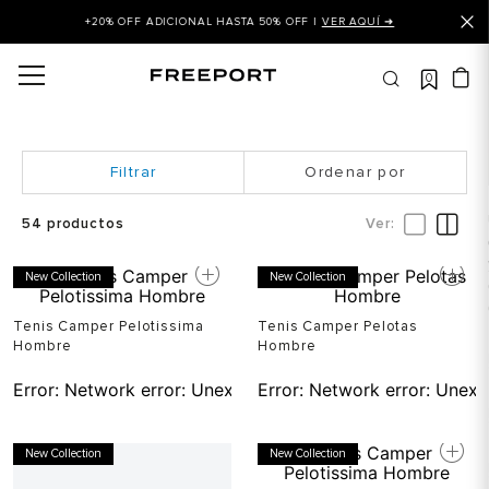
+20% OFF ADICIONAL HASTA 50% OFF |
VER AQUÍ ➜
0
OS MÁS BUSCADOS
 balance
is
Ordenar por
asines
54
productos
 balance 327
New Collection
New Collection
is puma
dalia
Tenis Camper Pelotissima
Tenis Camper Pelotas
Hombre
Hombre
in klein
Error:
Network error: Unexpected token T in JSON at pos
Error:
Network error: Unexp
is tommy hilfiger
 balance 574
New Collection
New Collection
a mujer