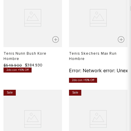
Tenis Nunn Bush Kore
Tenis Skechers Max Run
Hombre
Hombre
$
384
.
930
$
549
.
900
Error:
Network error: Unexp
2do con +10% Off
2do con +10% Off
Sale
Sale