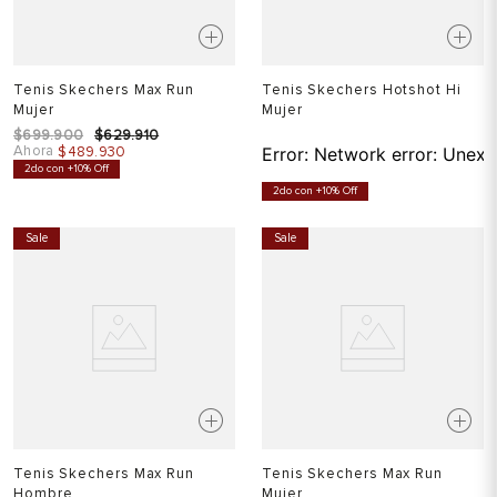
Tenis Skechers Max Run
Tenis Skechers Hotshot Hi
Mujer
Mujer
$
699
.
900
$
629
.
910
Ahora
$
489
.
930
Error:
Network error: Unexp
2do con +10% Off
2do con +10% Off
Sale
Sale
Tenis Skechers Max Run
Tenis Skechers Max Run
Hombre
Mujer