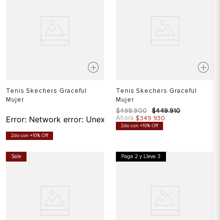
Tenis Skechers Graceful
Tenis Skechers Graceful
Mujer
Mujer
$
499
.
900
$
449
.
910
Ahora
Error:
Network error: Unexpected token T in JSON at pos
$
349
.
930
2do con +10% Off
2do con +10% Off
Sale
Paga 2 y Lleva 3