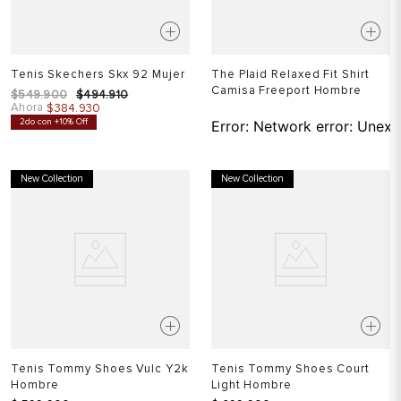
Tenis Skechers Skx 92 Mujer
The Plaid Relaxed Fit Shirt
Camisa Freeport Hombre
$
549
.
900
$
494
.
910
Ahora
$
384
.
930
2do con +10% Off
Error:
Network error: Unexp
New Collection
New Collection
Tenis Tommy Shoes Vulc Y2k
Tenis Tommy Shoes Court
Hombre
Light Hombre