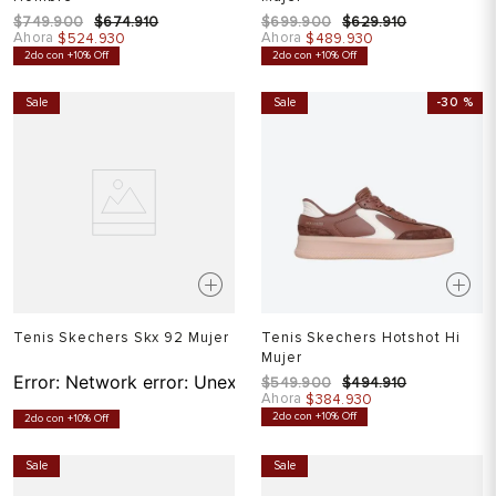
$
749
.
900
$
674
.
910
$
699
.
900
$
629
.
910
Ahora
Ahora
$
524
.
930
$
489
.
930
2do con +10% Off
2do con +10% Off
Sale
Sale
-
30 %
Tenis Skechers Skx 92 Mujer
Tenis Skechers Hotshot Hi
Mujer
Error:
Network error: Unexpected token T in JSON at pos
$
549
.
900
$
494
.
910
Ahora
$
384
.
930
2do con +10% Off
2do con +10% Off
Sale
Sale