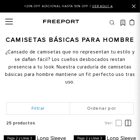
+20% OFF ADICIONAL HASTA 50% OFF |
VER AQUÍ ➜
0
OS MÁS BUSCADOS
 balance
CAMISETAS BÁSICAS PARA HOMBRE
is
¿Cansado de camisetas que no representan tu estilo y
se dañan fácil? Los cuellos desbocados restan
asines
presencia a tu look. Nuestra curaduría de camisetas
 balance 327
básicas para hombre mantiene un fit perfecto uso tras
is puma
uso.
dalia
in klein
Ordenar por
is tommy hilfiger
25
productos
 balance 574
a mujer
Paga 2 y Lleva 3
Paga 2 y Lleva 3