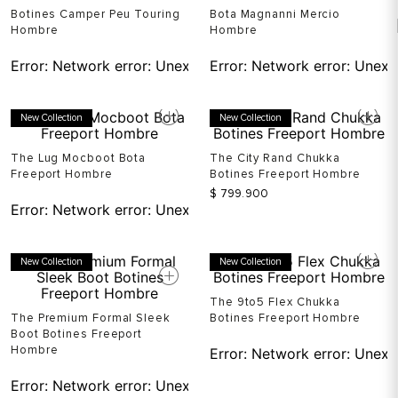
Botines Camper Peu Touring
Bota Magnanni Mercio
Hombre
Hombre
Error:
Network error: Unexpected token T in JSON at pos
Error:
Network error: Unexp
New Collection
New Collection
The Lug Mocboot Bota
The City Rand Chukka
Freeport Hombre
Botines Freeport Hombre
$
799
.
900
Error:
Network error: Unexpected token T in JSON at pos
New Collection
New Collection
The 9to5 Flex Chukka
The Premium Formal Sleek
Botines Freeport Hombre
Boot Botines Freeport
Hombre
Error:
Network error: Unexp
Error:
Network error: Unexpected token T in JSON at pos