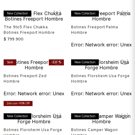
New Collection
New Collection
The 9to5 Flex Chukka
Botines Freeport Palma
Botines Freeport Hombre
Hombre
$
799
.
900
Error:
Network error: Unexp
Sale
-
30 %
New Collection
Botines Freeport Zed
Botines Florsheim Usa Forge
Hombre
Hombre
Error:
Network error: Unexpected token T in JSON at pos
Error:
Network error: Unexp
2do con +10% Off
New Collection
New Collection
Botines Florsheim Usa Forge
Botines Camper Wagon