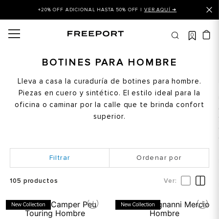
+20% OFF ADICIONAL HASTA 50% OFF |
VER AQUÍ ➜
0
OS MÁS BUSCADOS
 balance
BOTINES PARA HOMBRE
is
Lleva a casa la curaduría de botines para hombre.
Piezas en cuero y sintético. El estilo ideal para la
asines
oficina o caminar por la calle que te brinda confort
 balance 327
superior.
is puma
dalia
Ordenar por
in klein
is tommy hilfiger
105
productos
 balance 574
New Collection
New Collection
a mujer