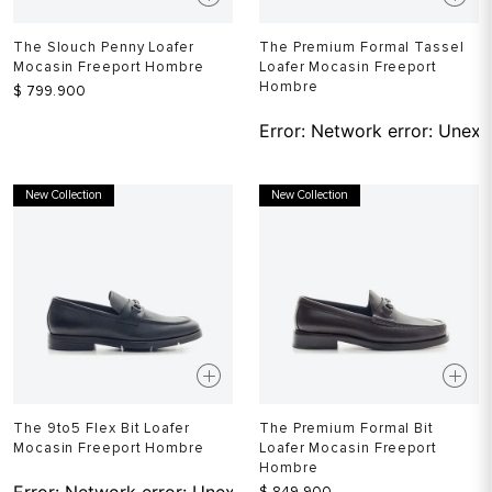
The Slouch Penny Loafer
The Premium Formal Tassel
Mocasin Freeport Hombre
Loafer Mocasin Freeport
Hombre
$
799
.
900
Error:
Network error: Unexp
New Collection
New Collection
The 9to5 Flex Bit Loafer
The Premium Formal Bit
Mocasin Freeport Hombre
Loafer Mocasin Freeport
Hombre
Error:
Network error: Unexpected token T in JSON at pos
$
849
.
900