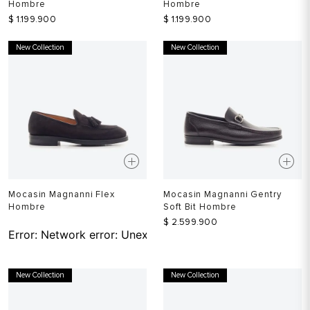
Hombre
Hombre
$
1
.
199
.
900
$
1
.
199
.
900
New Collection
New Collection
Mocasin Magnanni Flex
Mocasin Magnanni Gentry
Hombre
Soft Bit Hombre
$
2
.
599
.
900
Error:
Network error: Unexpected token T in JSON at pos
New Collection
New Collection