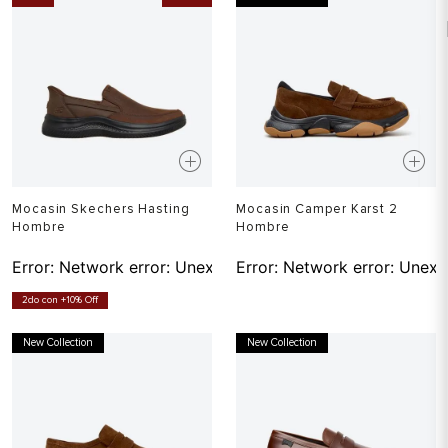
Mocasin Skechers Hasting
Mocasin Camper Karst 2
Hombre
Hombre
Error:
Network error: Unexpected token T in JSON at pos
Error:
Network error: Unexp
2do con +10% Off
New Collection
New Collection