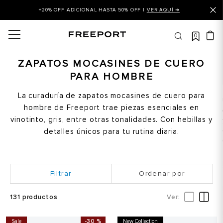
+20% OFF ADICIONAL HASTA 50% OFF |
VER AQUÍ ➜
0
OS MÁS BUSCADOS
 balance
ZAPATOS MOCASINES DE CUERO
PARA HOMBRE
is
asines
La curaduría de zapatos mocasines de cuero para
hombre de Freeport trae piezas esenciales en
 balance 327
vinotinto, gris, entre otras tonalidades. Con hebillas y
is puma
detalles únicos para tu rutina diaria.
dalia
in klein
Ordenar por
is tommy hilfiger
131
productos
 balance 574
a mujer
Sale
-
30 %
New Collection