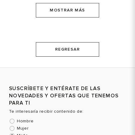
MOSTRAR MÁS
REGRESAR
SUSCRÍBETE Y ENTÉRATE DE LAS
NOVEDADES Y OFERTAS QUE TENEMOS
PARA TI
Te interesaría recibir contenido de:
Hombre
Mujer