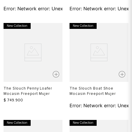
Error:
Network error: Unexpected token T in JSON at pos
Error:
Network error: Unexp
New Collection
New Collection
The Slouch Penny Loafer
The Slouch Boat Shoe
Mocasin Freeport Mujer
Mocasin Freeport Mujer
$
749
.
900
Error:
Network error: Unexp
New Collection
New Collection