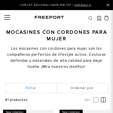
+20% OFF ADICIONAL HASTA 50% OFF |
VER AQUÍ ➜
0
OS MÁS BUSCADOS
 balance
MOCASINES CON CORDONES PARA
MUJER
is
asines
Los mocasines con cordones para mujer son los
compañeros perfectos de lifestyle activo. Costuras
 balance 327
definidas y materiales de alta calidad para dejar
is puma
huella. ¡Mira nuestros diseños!
dalia
in klein
Ordenar por
is tommy hilfiger
81
productos
 balance 574
a mujer
New Collection
New Collection