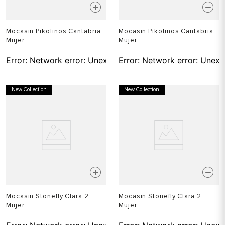
Mocasin Pikolinos Cantabria
Mocasin Pikolinos Cantabria
Mujer
Mujer
Error:
Network error: Unexpected token T in JSON at pos
Error:
Network error: Unexp
New Collection
New Collection
Mocasin Stonefly Clara 2
Mocasin Stonefly Clara 2
Mujer
Mujer