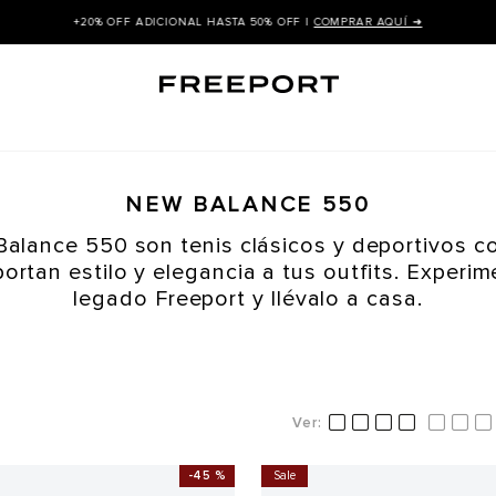
+20% OFF ADICIONAL HASTA 50% OFF |
COMPRAR AQUÍ ➜
NEW BALANCE 550
alance 550 son tenis clásicos y deportivos c
ortan estilo y elegancia a tus outfits. Experim
legado Freeport y llévalo a casa.
-
45 %
Sale