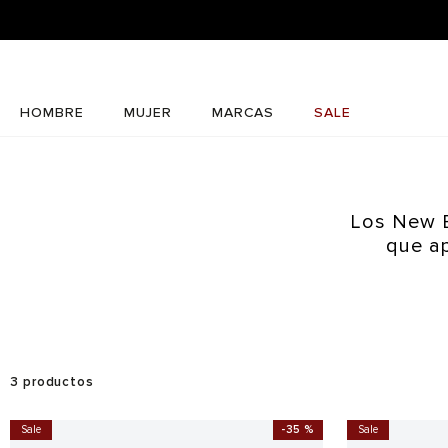
HOMBRE
MUJER
MARCAS
SALE
Los New B
que ap
3
productos
Sale
-
35 %
Sale