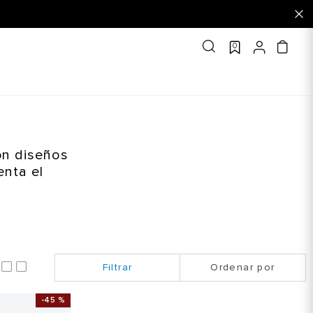
0
on diseños
enta el
Ordenar por
-
45 %