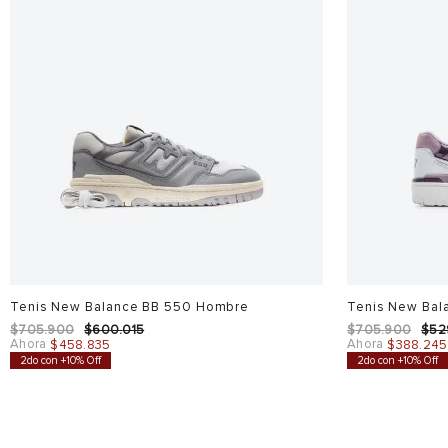
Tenis New Balance BB 550 Hombre
Tenis New Bal
$
705
.
900
$
600
.
015
$
705
.
900
$
52
Ahora
Ahora
$
458
.
835
$
388
.
245
2do con +10% Off
2do con +10% Off