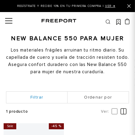
REGÍSTRATE Y RECIBE 10% EN TU PRIMERA COMPRA |
VER ➜
0
OS MÁS BUSCADOS
 balance
NEW BALANCE 550 PARA MUJER
is
Los materiales frágiles arruinan tu ritmo diario. Su
capellada de cuero y suela de tracción resisten todo.
asines
Asegura confort duradero con las New Balance 550
 balance 327
para mujer de nuestra curaduría.
is puma
dalia
Ordenar por
in klein
is tommy hilfiger
1
producto
 balance 574
Sale
-
45 %
a mujer