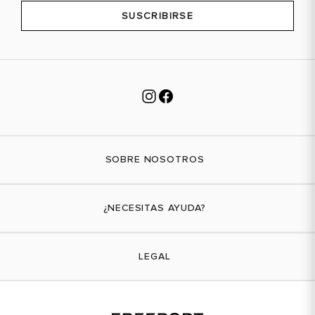
SUSCRIBIRSE
SOBRE NOSOTROS
Nuestra marca
¿NECESITAS AYUDA?
Tiendas físicas
Contáctanos
LEGAL
¿Cómo comprar?
Actividades promocionales
Envíos
Términos y condiciones