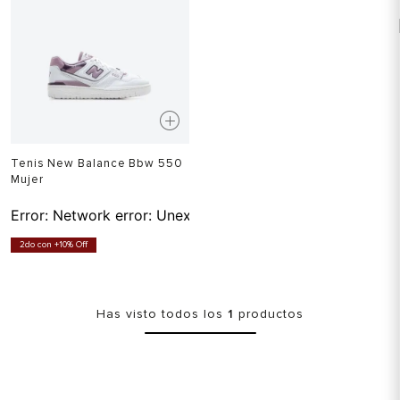
Tenis New Balance Bbw 550
Mujer
Error:
Network error: Unexpected token T in JSON at pos
2do con +10% Off
Has visto todos los
1
productos