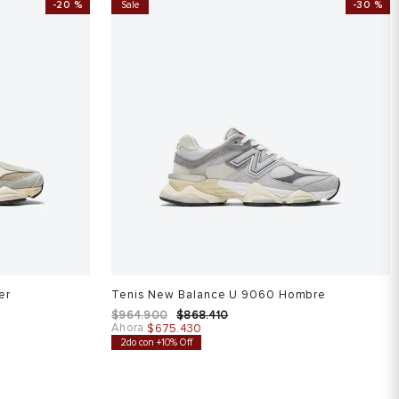
-
20 %
Sale
-
30 %
er
Tenis New Balance U 9060 Hombre
$
964
.
900
$
868
.
410
Ahora
$
675
.
430
2do con +10% Off