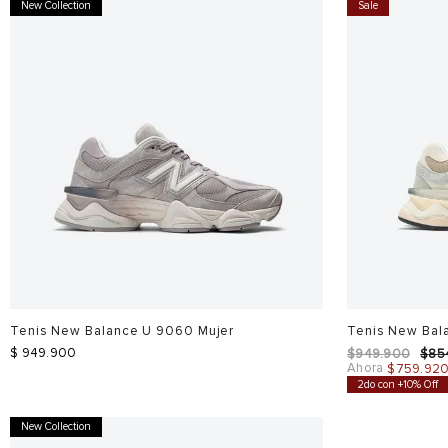
New Collection
Sale
Tenis New Balance U 9060 Mujer
Tenis New Ba
$
949
.
900
$
949
.
900
$
85
Ahora
$
759
.
92
2do con +10% Off
New Collection