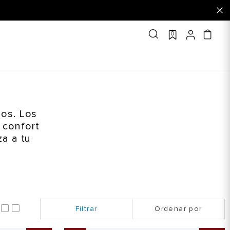
0
ios. Los
 confort
za a tu
Ordenar por