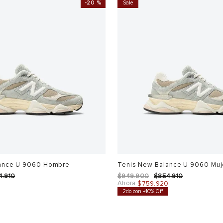
-
20 %
Sale
lance U 9060 Hombre
Tenis New Balance U 9060 Muj
4
.
910
$
949
.
900
$
854
.
910
Ahora
0
$
759
.
920
2do con +10% Off