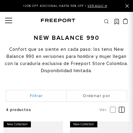
+20% OFF ADICIONAL HASTA 50% OFF |
VER AQUÍ ➜
0
OS MÁS BUSCADOS
 balance
NEW BALANCE 990
is
Confort que se siente en cada paso: los tenis New
Balance 990 en versiones para hombre y mujer llegan
asines
con la curaduría exclusiva de Freeport Store Colombia.
 balance 327
Disponibilidad limitada.
is puma
dalia
Ordenar por
in klein
is tommy hilfiger
4
productos
 balance 574
New Collection
New Collection
a mujer