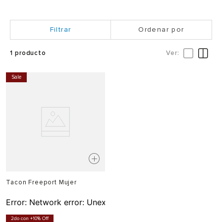
Ordenar por
1
producto
Sale
Tacon Freeport Mujer
Error:
Network error: Unexpected token T in JSON at pos
2do con +10% Off