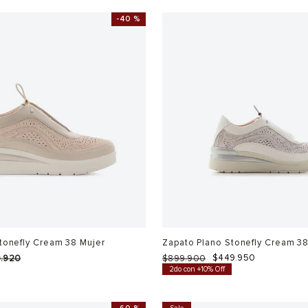
-
40 %
tonefly Cream 38 Mujer
Zapato Plano Stonefly Cream 38
$
449
.
950
9
.
920
$
899
.
900
0
2do con +10% Off