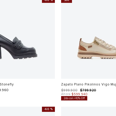
-
60 %
Sale
Stonefly
Zapato Plano Pikolinos Vigo Mu
9
.
960
$
999
.
900
$
799
.
920
Ahora
$
599
.
940
2do con +10% Off
-
60 %