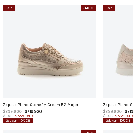
Sale
-
40 %
Sale
Zapato Plano Stonefly Cream 52 Mujer
Zapato Plano S
$
899
.
900
$
719
.
920
$
899
.
900
$
71
Ahora
Ahora
$
539
.
940
$
539
.
94
2do con +10% Off
2do con +10% Off