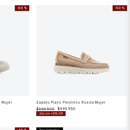
-
50 %
-
50 %
 Mujer
Zapato Plano Pikolinos Rueda Mujer
$
499
.
950
$
999
.
900
2do con +10% Off