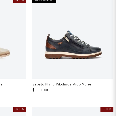
-
40 %
New Collection
jer
Zapato Plano Pikolinos Vigo Mujer
$
999
.
900
-
60 %
-
60 %