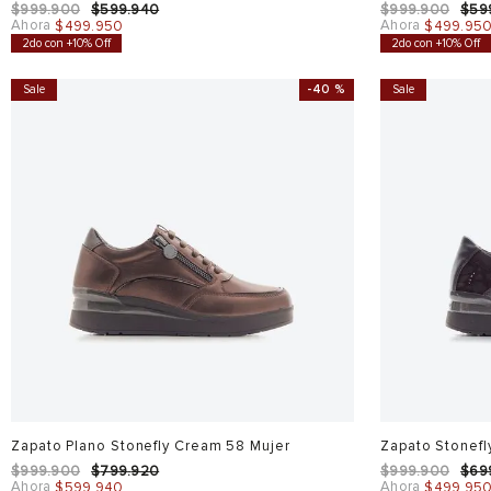
$
999
.
900
$
599
.
940
$
999
.
900
$
59
Ahora
Ahora
$
499
.
950
$
499
.
95
2do con +10% Off
2do con +10% Off
Sale
-
40 %
Sale
Zapato Plano Stonefly Cream 58 Mujer
Zapato Stonefl
$
999
.
900
$
799
.
920
$
999
.
900
$
69
Ahora
Ahora
$
599
.
940
$
499
.
95