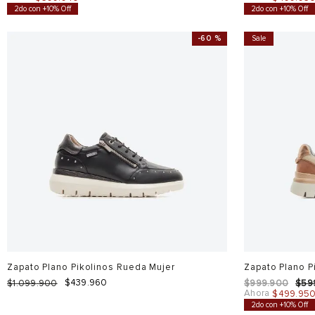
2do con +10% Off
2do con +10% Off
-
60 %
Sale
Zapato Plano Pikolinos Rueda Mujer
Zapato Plano P
$
439
.
960
$
1
.
099
.
900
$
999
.
900
$
59
Ahora
$
499
.
95
2do con +10% Off