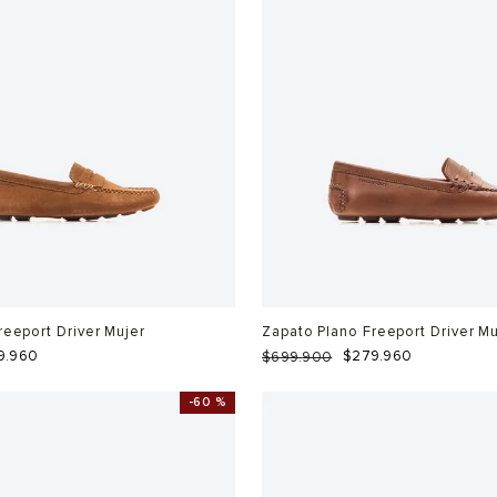
reeport Driver Mujer
Zapato Plano Freeport Driver Mu
9
.
960
$
279
.
960
$
699
.
900
-
60 %