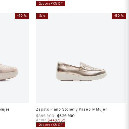
2do con +10% Off
-
40 %
Sale
-
50 %
Mujer
Zapato Plano Stonefly Paseo Iv Mujer
$
899
.
900
$
629
.
930
Ahora
$
449
.
950
2do con +10% Off