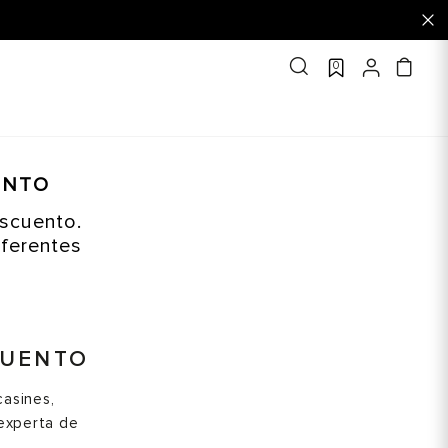
0
ENTO
escuento.
iferentes
CUENTO
casines,
 experta de