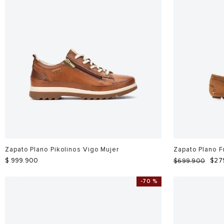
Zapato Plano Pikolinos Vigo Mujer
Zapato Plano F
$
999
.
900
$
27
$
699
.
900
-
70 %