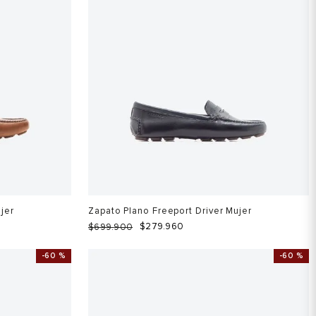
jer
Zapato Plano Freeport Driver Mujer
$
279
.
960
$
699
.
900
-
60 %
-
60 %