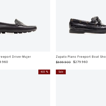
reeport Driver Mujer
Zapato Plano Freeport Boat Sh
9
.
960
$
279
.
960
$
699
.
900
-
60 %
Sale