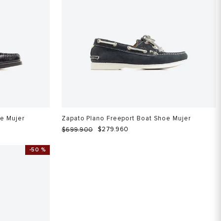
oe Mujer
Zapato Plano Freeport Boat Shoe Mujer
$
279
.
960
$
699
.
900
-
50 %