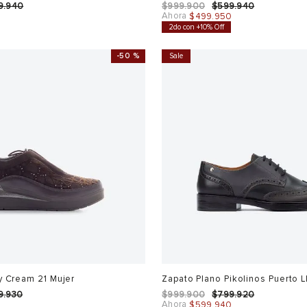
9
.
940
$
999
.
900
$
599
.
940
Ahora
0
$
499
.
950
2do con +10% Off
-
50 %
Sale
y Cream 21 Mujer
Zapato Plano Pikolinos Puerto L
9
.
930
$
999
.
900
$
799
.
920
Ahora
0
$
599
.
940