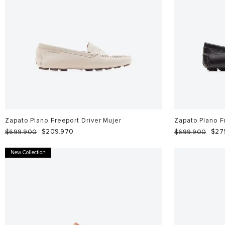
Zapato Plano Freeport Driver Mujer
Zapato Plano F
$
209
.
970
$
27
$
699
.
900
$
699
.
900
New Collection