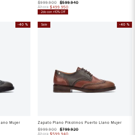
$
999
.
900
$
599
.
940
Ahora
$
499
.
950
2do con +10% Off
-
40 %
Sale
-
40 %
lano Mujer
Zapato Plano Pikolinos Puerto Llano Mujer
$
999
.
900
$
799
.
920
Ahora
$
599
.
940