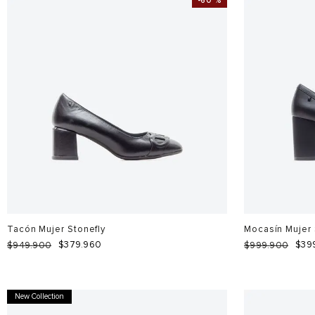
-
60 %
Tacón Mujer Stonefly
Mocasín Mujer 
$
379
.
960
$
39
$
949
.
900
$
999
.
900
New Collection